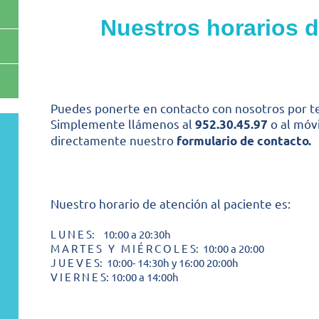
Nuestros horarios d
Puedes ponerte en contacto con nosotros por t
Simplemente llámenos al
o al móv
952.30.45.97
directamente nuestro
formulario de contacto.
Nuestro horario de atención al paciente es:
L U N E S: 10:00 a 20:30h
M A R T E S Y M I É R C O L E S: 10:00 a 20:00
J U E V E S: 10:00- 14:30h y 16:00 20:00h
V I E R N E S: 10:00 a 14:00h