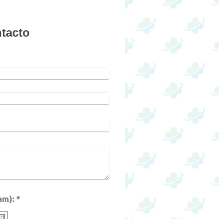
ntacto
Captcha (código antispam): *