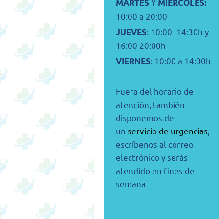
Y
MARTES
MIÉRCOLES:
10:00 a 20:00
: 10:00- 14:30h y
JUEVES
16:00 20:00h
: 10:00 a 14:00h
VIERNES
Fuera del horario de
atención, también
disponemos de
un
servicio de urgencias
,
escríbenos al correo
electrónico y serás
atendido en fines de
semana