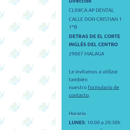
Dirección
CLINICA AP DENTAL
CALLE DON CRISTIAN 1
1ºB
DETRAS DE EL CORTE
INGLÉS DEL CENTRO
29007 MALAGA
Le invitamos a utilizar
también
nuestro
formulario de
contacto
.
Horario
: 10:00 a 20:30h
LUNES