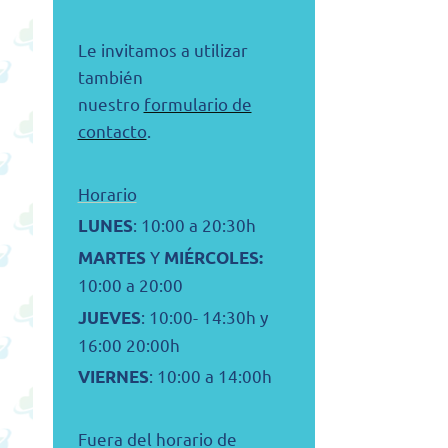
Le invitamos a utilizar
también
nuestro
formulario de
contacto
.
Horario
: 10:00 a 20:30h
LUNES
Y
MARTES
MIÉRCOLES:
10:00 a 20:00
: 10:00- 14:30h y
JUEVES
16:00 20:00h
: 10:00 a 14:00h
VIERNES
Fuera del horario de