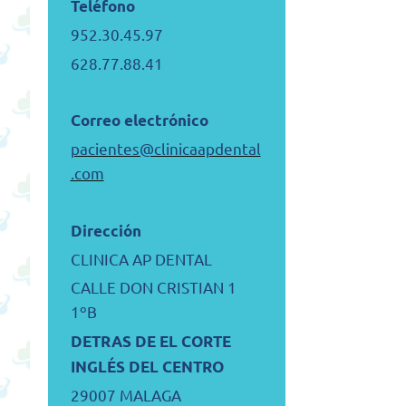
Teléfono
952.30.45.97
628.77.88.41
Correo electrónico
pacientes@clinicaapdental
.com
Dirección
CLINICA AP DENTAL
CALLE DON CRISTIAN 1
1ºB
DETRAS DE EL CORTE
INGLÉS DEL CENTRO
29007 MALAGA